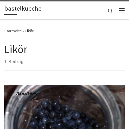
bastelkueche
Zum Inhalt springen
Search
Me
Startseite
»
Likör
Likör
1 Beitrag