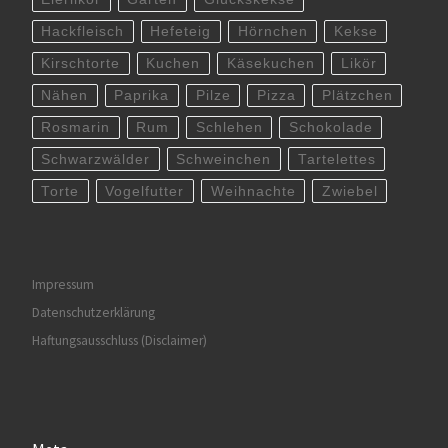
Hackfleisch
Hefeteig
Hörnchen
Kekse
Kirschtorte
Kuchen
Käsekuchen
Likör
Nähen
Paprika
Pilze
Pizza
Plätzchen
Rosmarin
Rum
Schlehen
Schokolade
Schwarzwälder
Schweinchen
Tartelettes
Torte
Vogelfutter
Weihnachte
Zwiebel
Impressum
Datenschutzerklärung
Haftungsausschluss (Disclaimer)