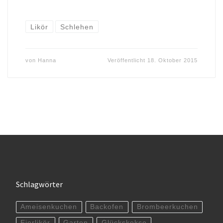
Likör
Schlehen
von
Hanna
Veröffentlicht
18. Oktober 2015
Schlagwörter
Ameisenkuchen
Backofen
Brombeerkuchen
Eierlikör
Garten
Glückskekse